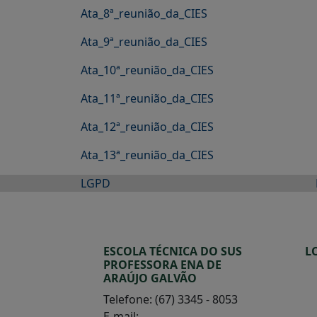
Ata_8
ª
_reunião_da_CIES
Ata_9
ª
_reunião_da_CIES
Ata_10
ª
_reunião_da_CIES
Ata_11
ª
_reunião_da_CIES
Ata_12
ª
_reunião_da_CIES
Ata_13
ª
_reunião_da_CIES
LGPD
ESCOLA TÉCNICA DO SUS
L
PROFESSORA ENA DE
ARAÚJO GALVÃO
Telefone: (67) 3345 - 8053
E-mail: