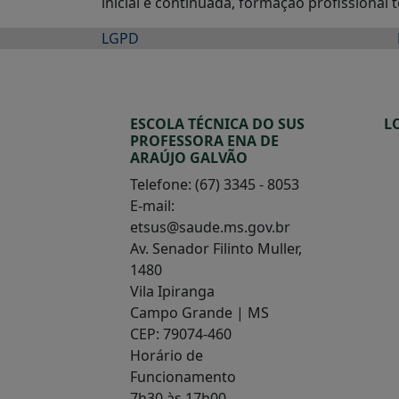
inicial e continuada, formação profissional
LGPD
ESCOLA TÉCNICA DO SUS
L
PROFESSORA ENA DE
ARAÚJO GALVÃO
Telefone: (67) 3345 - 8053
E-mail:
etsus@saude.ms.gov.br
Av. Senador Filinto Muller,
1480
Vila Ipiranga
Campo Grande | MS
CEP: 79074-460
Horário de
Funcionamento
7h30 às 17h00