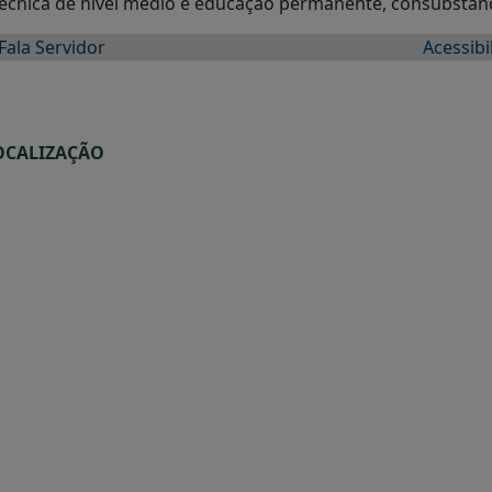
 técnica de nível médio e educação permanente, consubstanci
Fala Servidor
Acessibi
OCALIZAÇÃO