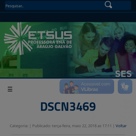
☰
DSCN3469
Categoria: |
Publicado: terça-feira, maio 22, 2018 as 17:11 |
Voltar