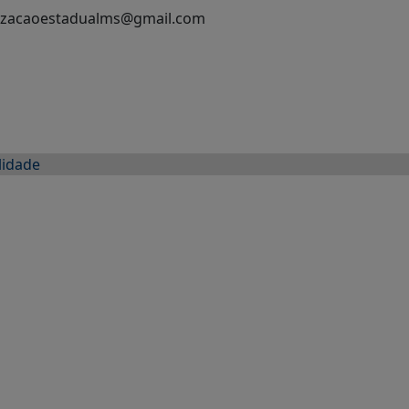
munizacaoestadualms@gmail.com
lidade