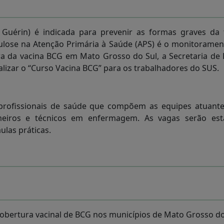
 Guérin) é indicada para prevenir as formas graves da 
culose na Atenção Primária à Saúde (APS) é o monitorament
ura da vacina BCG em Mato Grosso do Sul, a Secretaria d
alizar o “Curso Vacina BCG” para os trabalhadores do SUS.
s profissionais de saúde que compõem as equipes atuant
meiros e técnicos em enfermagem. As vagas serão est
las práticas.
cobertura vacinal de BCG nos municípios de Mato Grosso do