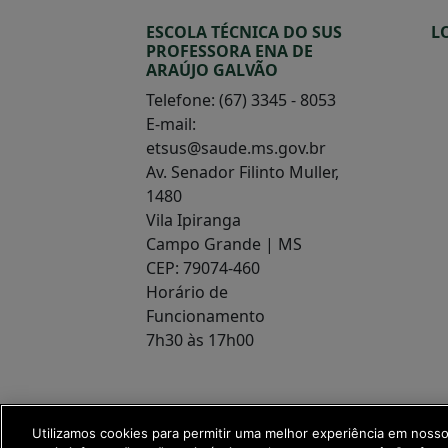
ESCOLA TÉCNICA DO SUS
L
PROFESSORA ENA DE
ARAÚJO GALVÃO
Telefone: (67) 3345 - 8053
E-mail:
etsus@saude.ms.gov.br
Av. Senador Filinto Muller,
1480
Vila Ipiranga
Campo Grande | MS
CEP: 79074-460
Horário de
Funcionamento
7h30 às 17h00
Utilizamos cookies para permitir uma melhor experiência em noss